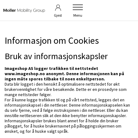
Betingelser
Om bildebanken
Gjest
Menu
Informasjon om Cookies
Bruk av informasjonskapsler
Imageshop AS logger trafikken til nettstedet
www.imageshop.no anonymt. Denne informasjonen kan på
ingen måte spores tilbake til noen enkeltperson.
Data blir logget i den hensikt å optimalisere nettstedet for økt
brukervennlighet for våre besøkende. Dette er en prosedyre som
mange nettsteder følger.
For å kunne logge trafikken til og på vårt nettsted, legges det en
informasjonskapsel i din nettleser. Denne informasjonskapselen kan
du selv fjerne, ved å følge instruksjonen i din nettleser. Eller du kan
innstille nettleseren slik at den ikke benytter informasjonskapsler.
Informasjonskapsler brukes blant annet for å holde din bruker
pålogget, for å huske brukernavnet på påloggingsskjermen om
ønsket, og for å huske valgt språk.