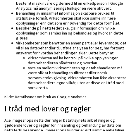
bestemt maskinvare og dermed til en enkeltperson. I Google
Analytics må anonymiseringsfunksjonen være aktivert.
Behandling av innsamlet informasjon skal bare brukes til
statistiske formål. Virksomheten skal ikke samle inn flere
opplysninger enn det som er nødvendig for dette formålet.
Besøkende på nettstedet skal gis informasjon om hvilke
opplysninger som samles inn og behandles og hvordan dette
gjøres.
Virksomheter som benytter en annen part eller leverandør, det
vil si en databehandler til utføre analysen for seg, har fortsatt
ansvaret for hvordan behandlingen skjer. Dette betyr at:
Virksomheten må ha kontroll på hvilke opplysninger
databehandleren håndterer og hvordan.
Avtalen mellom virksomheten og databehandleren må
være slik at behandlingen tilfredsstiller norsk
personvernlovgivning. Virksomheten kan ikke akseptere
databehandlers egne vilkår, uten at disse er i tråd med
norsk rett.»
Kilde: Datatilsynet om bruk av Google Analytics
I tråd med lover og regler
Alle Imageshops nettsider følger Datatilsynets anbefalinger og
gjeldende lover og regler for innsamling og behandling av data om
nettsteds besøkende. Imageshops kunder er gitt samme anbefaling