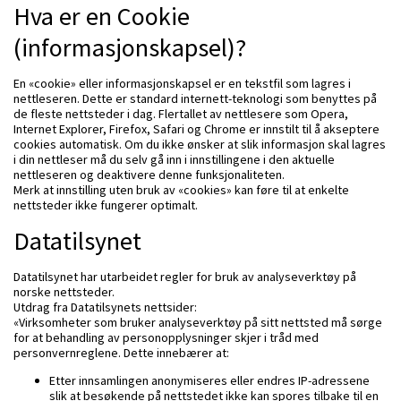
Hva er en Cookie
(informasjonskapsel)?
En «cookie» eller informasjonskapsel er en tekstfil som lagres i
nettleseren. Dette er standard internett-teknologi som benyttes på
de fleste nettsteder i dag. Flertallet av nettlesere som Opera,
Internet Explorer, Firefox, Safari og Chrome er innstilt til å akseptere
cookies automatisk. Om du ikke ønsker at slik informasjon skal lagres
i din nettleser må du selv gå inn i innstillingene i den aktuelle
nettleseren og deaktivere denne funksjonaliteten.
Merk at innstilling uten bruk av «cookies» kan føre til at enkelte
nettsteder ikke fungerer optimalt.
Datatilsynet
Datatilsynet har utarbeidet regler for bruk av analyseverktøy på
norske nettsteder.
Utdrag fra Datatilsynets nettsider:
«Virksomheter som bruker analyseverktøy på sitt nettsted må sørge
for at behandling av personopplysninger skjer i tråd med
personvernreglene. Dette innebærer at:
Etter innsamlingen anonymiseres eller endres IP-adressene
slik at besøkende på nettstedet ikke kan spores tilbake til en